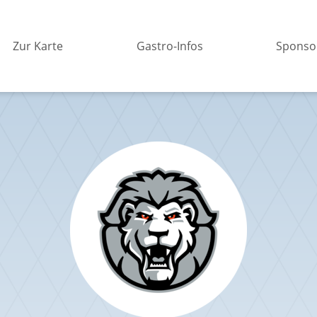
Externer Link zu
Zur Karte
Externer Link zu
Gastro-Infos
Sponso