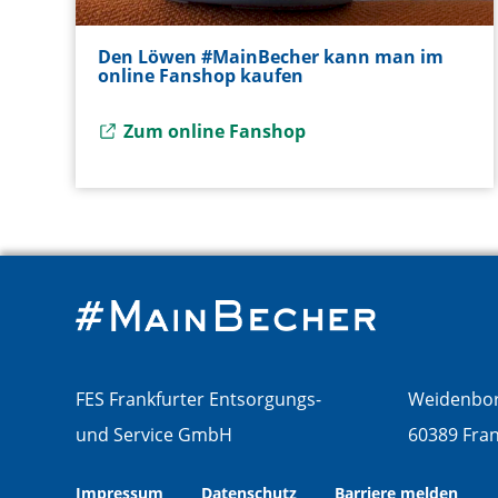
Den Löwen #MainBecher kann man im
online Fanshop kaufen
Externer Link zu
Zum online Fanshop
FES Frankfurter Entsorgungs-
Weidenbor
und Service GmbH
60389 Fra
Impressum
Datenschutz
Externer Link zu
Barriere melden