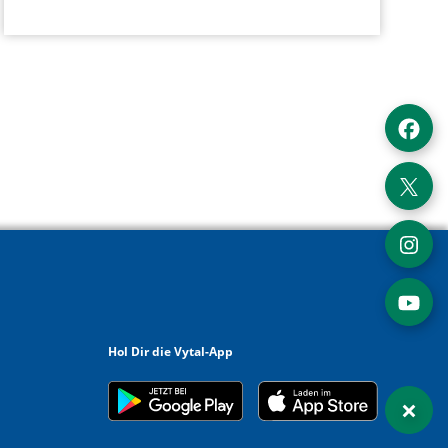
Externe
Externe
Externe
Externe
Hol Dir die Vytal-App
Externer Link zu
Externer Link zu