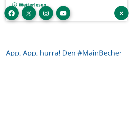
Weiterlesen
Externer Link zu
Externer Link zu
Externer Link zu
Externer Link zu
App, App, hurra! Den #MainBecher
gibt's jetzt ohne Pfand.
Zusammen mit Vytal, dem führenden digitalen
Mehrwegsystem-Anbieter wird Mehrweg dank einer
App-Lösung noch einfacher: Ausleihen - Genießen -
Abgeben.