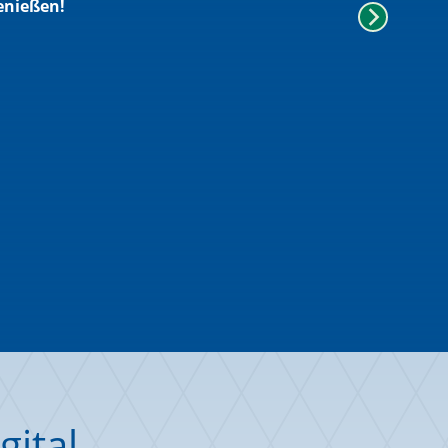
enießen!
gital