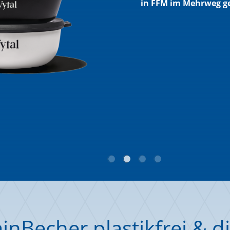
in FFM im Mehrweg g
nBecher plastikfrei & di