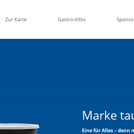
Externer Link zu
Zur Karte
Externer Link zu
Gastro-Infos
Sponso
Marke ta
Eine für Alles – denn